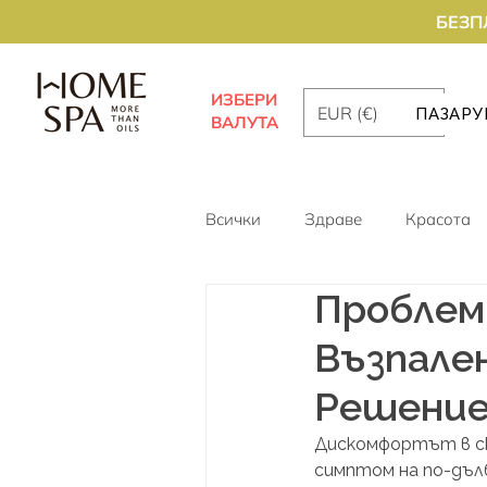
БЕЗП
ИЗБЕРИ
EUR (€)
ПАЗАРУ
ВАЛУТА
Всички
Здраве
Красота
Проблеми
Възпален
Решени
Дискомфортът в ска
симптом на по-дълб