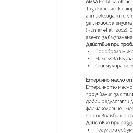
Амла 
Emblica officina
Тази класическа аю
антиоксидант и ст
да инхибира ензима
(Kumar et al., 2012
агент за възпалена
Действие при пробл
Подобрява мик
Намалява възп
Стимулира реге
Етерично масло от
Етеричното масло 
проучвания за стим
добри резултати з
фармакологичен меди
противогъбично ср
Действие при раздр
Регулира себум