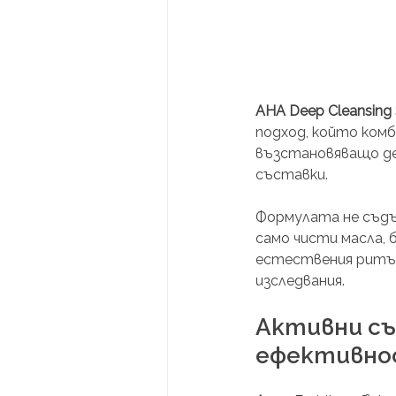
AHA Deep Cleansing
подход, който ком
възстановяващо де
съставки.
Формулата не съдър
само чисти масла, 
естествения ритъм
изследвания.
Активни съ
ефективнос