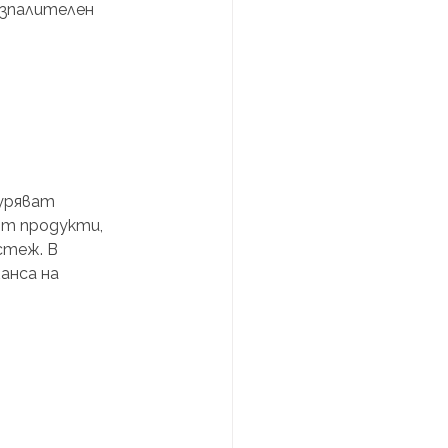
зпалителен 
уряват 
от продукти, 
стеж. В 
анса на 