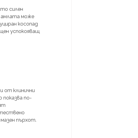
ато силен 
 амлата може 
уциран косопад 
ощен успокояващ 
и от клинични 
о показва по-
ят 
естествено 
мазен пърхот. 