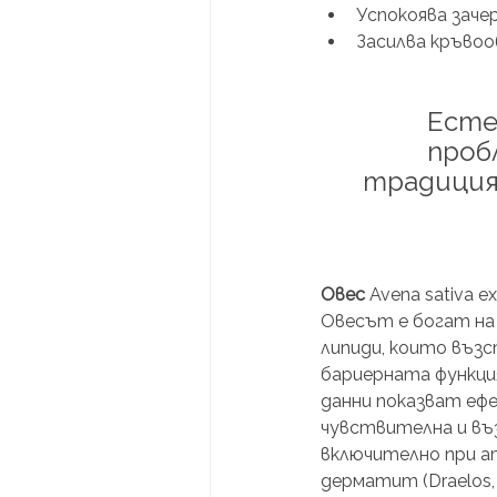
Успокоява заче
Засилва кръво
Есте
проб
традиция 
Овес
 Avena sativa ex
Овесът е богат на
липиди, които въз
бариерната функция
данни показват ефе
чувствителна и въз
включително при ат
дерматит (Draelos, 