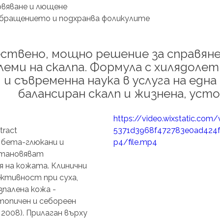
рвяване и лющене
обращението и подхранва фоликулите
ствено, мощно решение за справяне 
леми на скалпа. Формула с хилядолет
и съвременна наука в услуга на една ц
балансиран скалп и жизнена, усто
https://video.wixstatic.com
tract
5371d3968f472783e0ad424
 бета-глюкани и 
p4/file.mp4
становяват 
 на кожата. Клинични 
ктивност при суха, 
палена кожа - 
опичен и себореен 
2008). Прилаган върху 