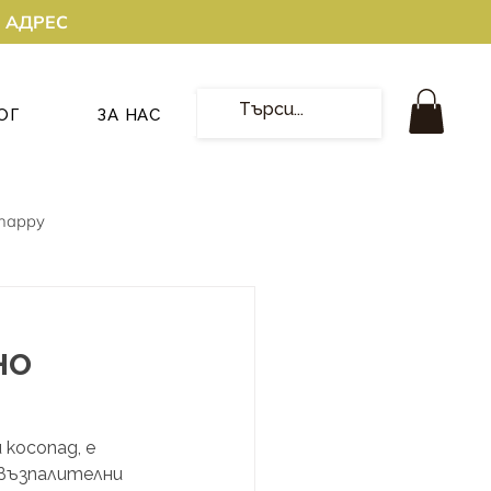
О АДРЕС
ОГ
ЗА НАС
happy
но
косопад, е 
 възпалителни 