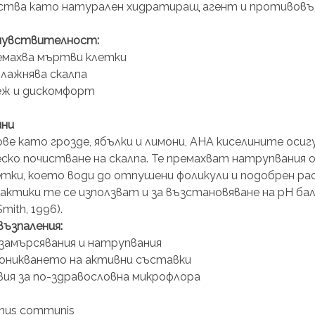
йства като натурален хидратиращ агент и противовъ
 чувствителност:
емахва мъртви клетки
лажнява скалпа
еж и дискомфорт
ини
ве като грозде, ябълки и лимони, AHA киселините осиг
ко почистване на скалпа. Те премахват натрупвания 
тки, което води до отпушени фоликули и подобрен ра
ктики те се използват и за възстановяване на pH бал
mith, 1996).
възпаления:
амърсявания и натрупвания
оникването на активни съставки
ия за по-здравословна микрофлора
cinus communis