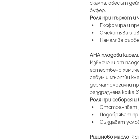
скалпа, овесът де
буфер.
Роля при пърхот и
Ексфолира и пр
Омекотява и ов
Намалява сърб
AHA плодови кисел
Извлечени от плодо
естествено химичес
себум и мъртви кле
дерматологични пра
раздразнена кожа (S
Роля при себорея и 
Отстраняват з
Подобряват пр
Създават услов
Рициново масло
 Ri