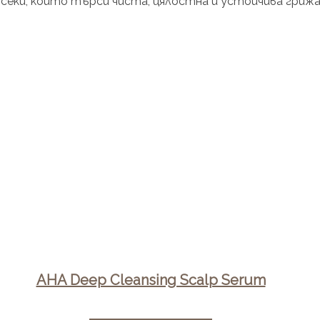
 всеки, който търси чиста, цялостна и устойчивa грижа
AHA Deep Cleansing Scalp Serum