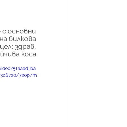
с основни 
на билкова 
ел: здрав, 
йчива коса.
/video/51aaad_ba
f3c6720/720p/m