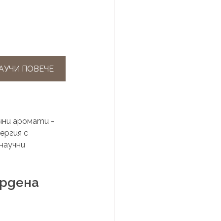
АУЧИ ПОВЕЧЕ
ни аромати - 
ергия с 
научни 
рдена 