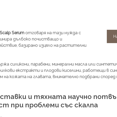
 Scalp Serum
 отговаря на тази нужда с 
Н
бинира дълбоко почистващо и 
йствие, базирано изцяло на растителни 
жа силикони, парабени, минерални масла или синтетич
билкови екстракти и плодови киселини, работещи в син
 на кожата на главата, внимателно подбрани според 
ставки и тяхната научно потвъ
т при проблеми със скалпа