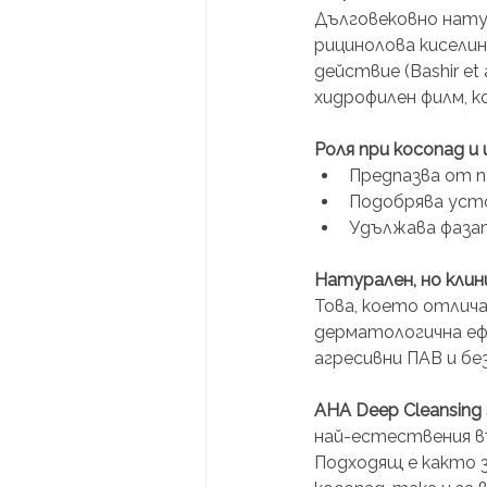
Дълговековно нату
рицинолова кисели
действие (Bashir et
хидрофилен филм, 
Роля при косопад и 
Предпазва от 
Подобрява уст
Удължава фаза
Натурален, но кли
Това, което отлич
дерматологична еф
агресивни ПАВ и бе
AHA Deep Cleansing
най-естествения в
Подходящ е както з