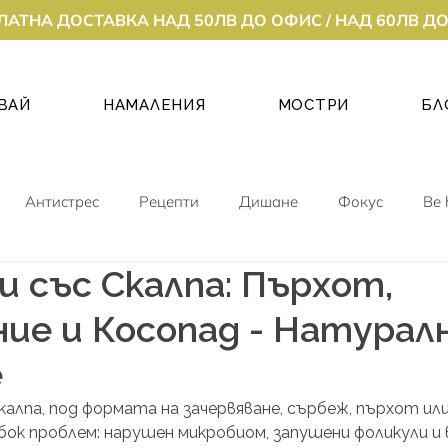
ЛАТНА ДОСТАВКА НАД 50ЛВ ДО ОФИС / НАД 60ЛВ Д
ВАЙ
НАМАЛЕНИЯ
МОСТРИ
БЛ
Антистрес
Рецепти
Дишане
Фокус
Be 
 със Скалпа: Пърхот,
ие и Косопад - Натурал
е
лпа, под формата на зачервяване, сърбеж, пърхот или 
ок проблем: нарушен микробиом, запушени фоликули и