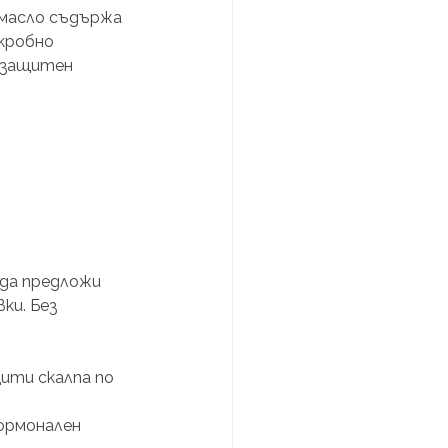
масло съдържа 
кробно 
а защитен 
 да предложи 
и. Без 
ити скалпа по 
ормонален 