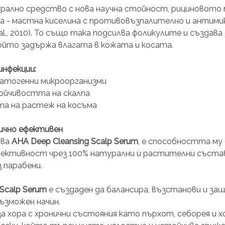
рално средство с нова научна стойност, рициновото 
на - мастна киселина с противовъзпалително и антими
 al., 2010). То също така подсилва фоликулите и създав
който задържа влагата в кожата и косата.
инфекции:
патогенни микроорганизми
ойчивостта на скалпа
та на растеж на косъма
нично ефективен
ава
 AHA Deep Cleansing Scalp Serum
, е способността му
ективност чрез 100% натурални и растителни съставк
з парабени.
 Scalp Serum
 е създаден да балансира, възстанови и защ
ъзможен начин.
а хора с хронични състояния като пърхот, себорея и х