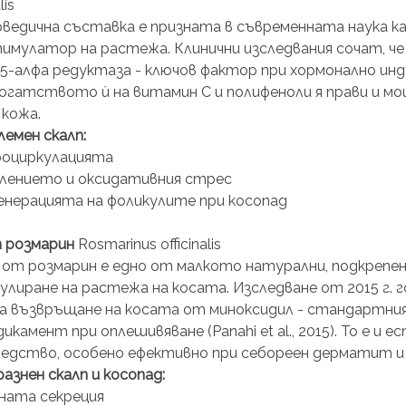
lis
рведична съставка е призната в съвременната наука к
имулатор на растежа. Клинични изследвания сочат, че
 5-алфа редуктаза - ключов фактор при хормонално инд
). Богатството ѝ на витамин С и полифеноли я прави и м
 кожа.
емен скалп:
роциркулацията
алението и оксидативния стрес
нерацията на фоликулите при косопад
 розмарин
 Rosmarinus officinalis
от розмарин е едно от малкото натурални, подкрепен
улиране на растежа на косата. Изследване от 2015 г. г
а възвръщане на косата от миноксидил - стандартни
камент при оплешивяване (Panahi et al., 2015). То е и 
едство, особено ефективно при себореен дерматит и 
азнен скалп и косопад:
ната секреция