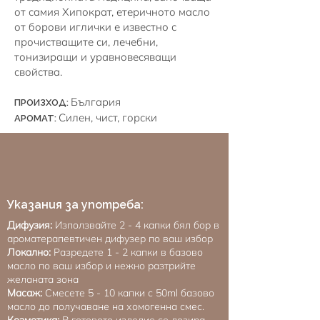
от самия Хипократ, етеричното масло
от борови иглички е известно с
прочистващите си, лечебни,
тонизиращи и уравновесяващи
свойства.
България
ПРОИЗХОД:
Силен, чист, горски
АРОМАТ:
Указания за употреба:
Дифузия:
Използвайте 2 - 4 капки бял бор в
ароматерапевтичен дифузер по ваш избор
Локално:
Разредете 1 - 2 капки в базово
масло по ваш избор и нежно разтрийте
желаната зона
Mасаж:
Смесете 5 - 10 капки с 50ml базово
масло до получаване на хомогенна смес.
Козметика:
В готовото изделие се дозира