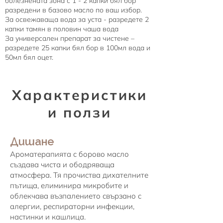
болезнената зона с 1 - 2 капки бял бор
разредени в базово масло по ваш избор.
За освежаваща вода за уста - разредете 2
капки тамян в половин чаша вода
За универсален препарат за чистене –
разредете 25 капки бял бор в 100мл вода и
50мл бял оцет.
Характеристики
и ползи
Дишане
Ароматерапията с борово масло
създава чиста и ободряваща
атмосфера. Тя прочиства дихателните
пътища, елиминира микробите и
облекчава възпалението свързано с
алергии, респираторни инфекции,
настинки и кашлица.