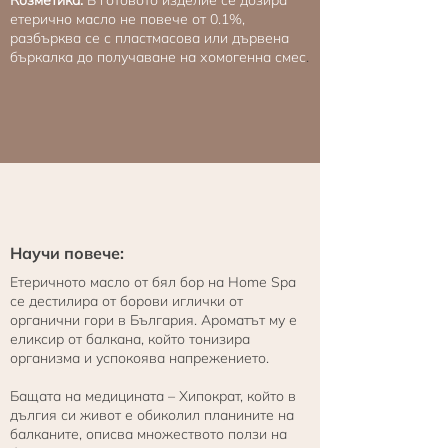
етерично масло не повече от 0.1%,
разбърква се с пластмасова или дървена
бъркалка до получаване на хомогенна смес
.
Научи повече:
Етеричното масло от бял бор на Home Spa
се дестилира от борови иглички от
органични гори в България. Ароматът му е
еликсир от балкана, който тонизира
организма и успокоява напрежението.
Бащата на медицината – Хипократ, който в
дългия си живот е обиколил планините на
балканите, описва множеството ползи на