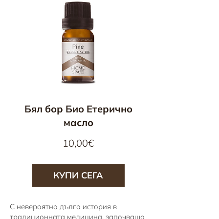
Бял бор Био Етерично
масло
Цена
10,00€
КУПИ СЕГА
С невероятно дълга история в
традиционната медицина, започваща