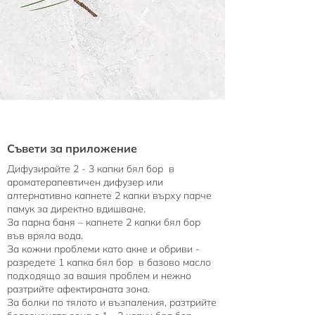
Съвети за приложение
Дифузирайте 2 - 3 капки бял бор в
ароматерапевтичен дифузер или
алтернативно капнете 2 капки върху парче
памук за директно вдишване.
За парна баня – капнете 2 капки бял бор
във вряла вода.
За кожни проблеми като акне и обриви -
разредете 1 капка бял бор в базово масло
подходящо за вашия проблем и нежно
разтрийте афектираната зона.
За болки по тялото и възпаления, разтрийте