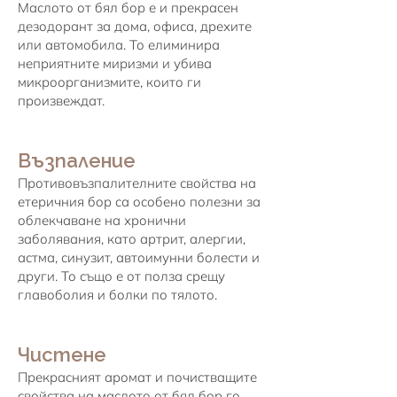
Маслото от бял бор е и прекрасен
дезодорант за дома, офиса, дрехите
или автомобила. То елиминира
неприятните миризми и убива
микроорганизмите, които ги
произвеждат.
Възпаление
Противовъзпалителните свойства на
етеричния бор са особено полезни за
облекчаване на хронични
заболявания, като артрит, алергии,
астма, синузит, автоимунни болести и
други. То също е от полза срещу
главоболия и болки по тялото.
Чистене
Прекрасният аромат и почистващите
свойства на маслото от бял бор го