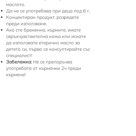
маслото.
Да не се употребява при деца под 6 г..
Концентиран продукт, разредете
преди използване.
Ако сте бременна, кърмите, имате
свръхчувствителна кожа или искате
да използвате етерично масло за
детето си, първо се консултирайте със
специалист!
Забележка:
Не се препоръчва
употребата от кърмачки 2ч преди
кърмене!
Био натурален състав
100% органичен
био натурален състав.