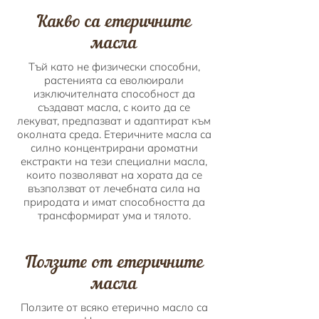
Какво са етеричните
масла
Тъй като не физически способни,
растенията са еволюирали
изключителната способност да
създават масла, с които да се
лекуват, предпазват и адаптират към
околната среда. Етеричните масла са
силно концентрирани ароматни
екстракти на тези специални масла,
които позволяват на хората да се
възползват от лечебната сила на
природата и имат способността да
трансформират ума и тялото.
Ползите от етеричните
масла
Ползите от всяко етерично масло са