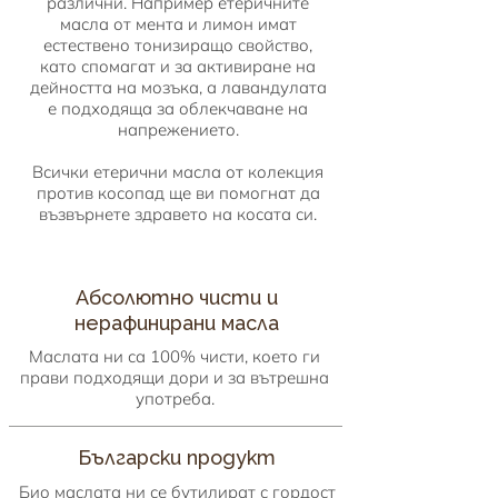
различни. Например етеричните
масла от мента и лимон имат
естествено тонизиращо свойство,
като спомагат и за активиране на
дейността на мозъка, а лавандулата
е подходяща за облекчаване на
напрежението.
Всички етерични масла от колекция
против косопад ще ви помогнат да
възвърнете здравето на косата си.
Абсолютно чисти и
нерафинирани масла
Маслата ни са 100% чисти, което ги
прави подходящи дори и за вътрешна
употреба.
Български продукт
Био маслата ни се бутилират с гордост