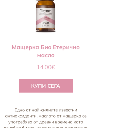
Мащерка Био Етерично
масло
Цена
14,00€
КУПИ СЕГА
Едно от най-силните известни
антиоксиданти, маслото от мащерка се
употребява от древни времена като
лечебна билка, церемониално растение,