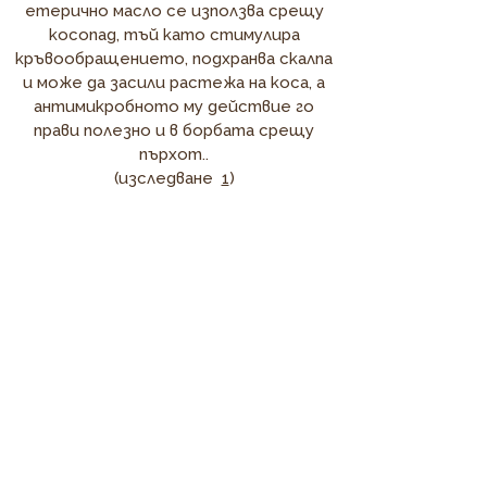
етерично масло се използва срещу
косопад, тъй като стимулира
кръвообращението, подхранва скалпа
и може да засили растежа на коса, а
антимикробното му действие го
прави полезно и в борбата срещу
пърхот..
(изследване
1
)