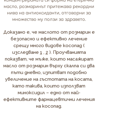
масло, розмаринът притежава рекордни
нива на антиоксиданти, отговорни за
множество му ползи за здравето.
Доказано е, че маслото от розмарин е
безопасно и ефективно лечение
срещу много видове косопад (
изследване
1
,
2
). Проучванията
показват, че мъже, които масажират
масло от розмарин върху скалпа си два
пъти дневно, изпитват подобно
увеличение на гъстотата на косата,
като такива, които използват
миноксидил – едно от най-
ефективните фармацевтични лечения
на косопад.