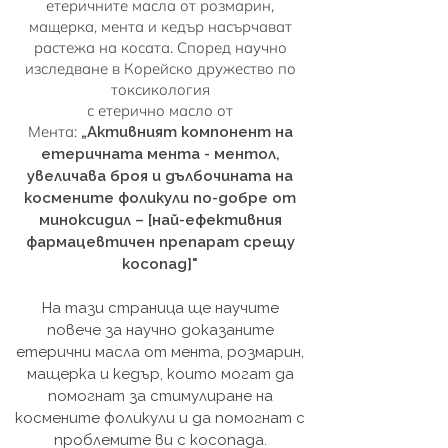
етеричните масла от розмарин,
мащерка, мента и кедър насърчават
растежа на косата.
Според научно
изследване в Корейско дружество по
токсикология
с етерично масло от
Мента:
„Активният компонент на
етеричната мента - ментол,
увеличава броя и дълбочината на
космените фоликули по-добре от
миноксидил –
[най-ефективния
фармацевтичен препарат срещу
косопад]"
На тази страница ще научите
повече за научно доказаните
етерични масла от мента, розмарин,
мащерка и кедър, които могат да
помогнат за стимулиране на
космените фоликули и да помогнат с
проблемите ви с косопада.