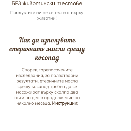
БЕЗ животински тестове
Продуктите ни не се тестват върху
животни!
Как да използвате
етеричните масла срещу
косопад
Според горепосочените
изследвания, за ползотворни
резултати, етеричните масла
срещу косопад трябва да се
масажират върху скалпа два
пъти на ден в продължение на
няколко месеца.
Инструкции
:
Разредете 20-30 капки етерично
масло в 25 милилитра базово
масло по ваш избор (
Таману
,
Арган, Бадем, Косово Масло или