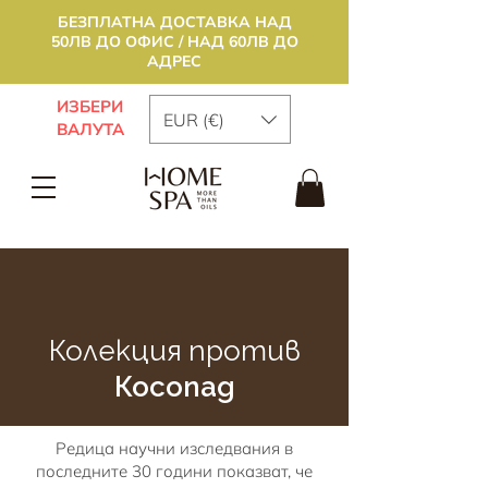
БЕЗПЛАТНА ДОСТАВКА НАД
50ЛВ ДО ОФИС / НАД 60ЛВ ДО
АДРЕС
ИЗБЕРИ
EUR (€)
ВАЛУТА
Колекция
против
Косопад
Редица научни изследвания в
последните 30 години показват, че