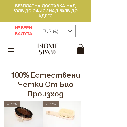
БЕЗПЛАТНА ДОСТАВКА НАД
50ЛВ ДО ОФИС / НАД 60ЛВ ДО
АДРЕС
ИЗБЕРИ
EUR (€)
ВАЛУТА
100%
Естествени
Четки От Био
Произход
-15%
-15%