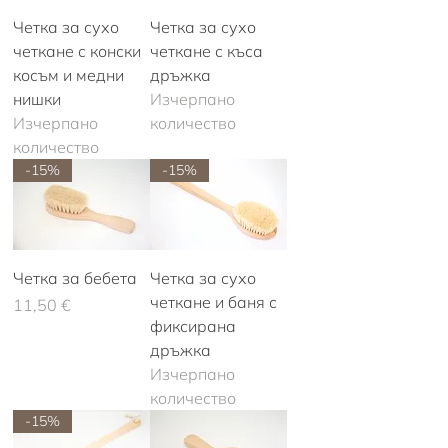
Четка за сухо
Четка за сухо
четкане с конски
четкане с къса
косъм и медни
дръжка
нишки
Изчерпано
Изчерпано
количество
количество
-15%
-15%
Четка за бебета
Четка за сухо
четкане и баня с
Цена
11,50 €
фиксирана
дръжка
Изчерпано
количество
-15%