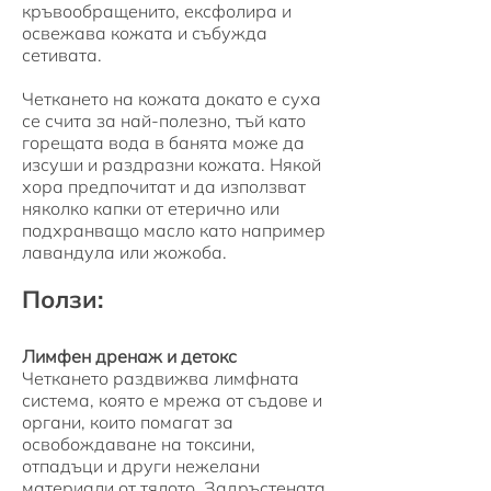
кръвообращенито, ексфолира и
освежава кожата и събужда
сетивата.
Четкането на кожата докато е суха
се счита за най-полезно, тъй като
горещата вода в банята може да
изсуши и раздразни кожата. Някой
хора предпочитат и да използват
няколко капки от етерично или
подхранващо масло като например
лавандула или жожоба.
Ползи:
Лимфен дренаж и детокс
Четкането раздвижва лимфната
система, която е мрежа от съдове и
органи, които помагат за
освобождаване на токсини,
отпадъци и други нежелани
материали от тялото. Задръстената