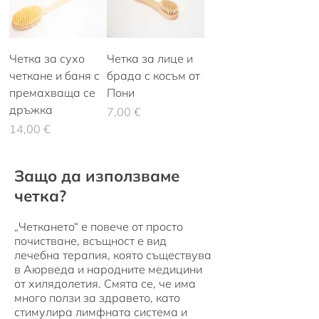
Четка за сухо
Четка за лице и
четкане и баня с
брада с косъм от
премахваща се
Пони
дръжка
Цена
7,00 €
Цена
14,00 €
Защо да използваме
четка?
Четкането“ е повече от просто
„
почистване, всъщност е вид
лечебна терапия, която съществува
в Аюрведа и народните медицини
от хилядолетия. Смята се, че има
много ползи за здравето, като
стимулира лимфната система и