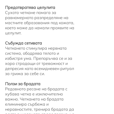
Предотвратява целулита
Сухото четкане помага за
равномерното разпределяне на
мастните образования под кожата,
което може да намали проявите на
целулит.
Събужда сетивата
Четкането стимулира нервната
система, ободрява тялото и
избистря ума. Препоръчва се и за
хора страдащи от тревожност и
депресия като всекидневен ритуал
за грижа за себе си.
Ползи за брадата
Редовното ресане на брадата с
хубава четка е изключително
важно. Четкането на брадата
елиминира сърбежа и
неравностите, тренира брадата да