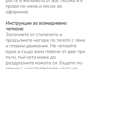
расте в желаната от вас посока и я
прави по-мека и лесна за
оформяне.
Инструкции за всекидневно
четкане:
Започнете от стъпалата и
продължете нагоре по тялото с леки
и плавни движения. Не четкайте
една и съща зона повече от два-три
пъти, тъй като може да
раздразните кожата си. Бъдете по-
нежни с чувствителните части на
тялото като корема и гърдите,
където натиска трябва да е особено
лек. За врата и лицето ви
препоръчваме да използвате
нашата специална четка за лице.
След четкането е препоръчително
минете през банята за да измиете
всичката паднала мръсотия и
мъртви клетки от тялото си.