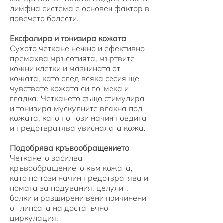
лимфна система е основен фактор в
повечето болести.
Ексфолира и тонизира кожата
Сухото четкане нежно и ефективно
премахва мръсотията, мъртвите
кожни клетки и мазнината от
кожата, като след всяка сесия ще
чувствате
кожата си по-мека и
гладка. Четкането също стимулира
и тонизира мускулните влакна под
кожата, като по този начин повдига
и предотвратява увисналата кожа.
Подобрява кръвообращението
Четкането засилва
кръвообращението към кожата,
като по този начин предотвратява и
помага за подувания, целулит,
болки и разширени вени причинени
от липсата на достатъчно
циркулация.