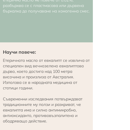
разбърква се с пластмасова или дървена
бъркалка до получаване на хомогенна смес.
Научи повече:
Етеричното масло от евкалипт се извлича от
специален вид вечнозелено евкалиптово
дърво, което достига над 100 метра
височина и произлиза от Австралия.
Използва се в народната медицина от
стотици години.
Съвременни изследвания потвърждават
традиционните му ползи и разкриват, че
евкалипта има и силно антимикробно,
антиоксиданто, противовъзпалитено и
ободряващо действие.