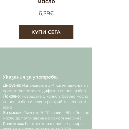
масло
Цена
6,39€
КУПИ СЕГА
Указания за употреба:
Дифузия:
Използвайте 3-4 капки евкалипт в
ароматерапевтичен дифузер по ваш избор
Локално:
Разредете 1 капка в базово масло
по ваш избор и нежно разтрийте желаната
зона
За масаж:
Смесете 5-10 капки с 50ml базово
масло до получаване на хомогенна смес.
Kозметика:
В готовото изделие се дозира
етерично масло не повече от 0.02%,