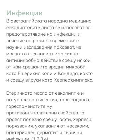
Инфекции
В австралийската народна медицина
евкалиптовите листа се използват за
предотвратяване на инфекции и
лечение на рани. Съвременните
научни изследвания показват, че
маслото от евкалипт има силно
антимикробно действие срещу някои
от най-срещаните вредни микроби
като Ешерихия коли и Кандида, както
и срещу вируси като Херпес симплекс.
Етеричното масло от евкалипт е и
натурален антисептик, това заедно с
гореспоменатите му
противовъзпалителни свойства го
правят полезно срещу афти, херпеси,
порязвания, ухапвания от насекоми,
бактериален дерматит и гъбични
инфекции. (
1
,
2
,
3
,
4
)