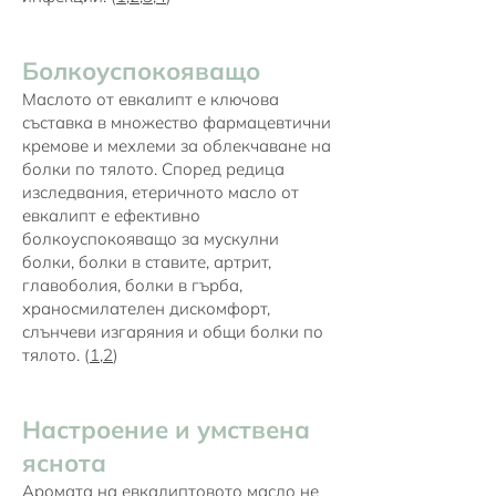
Болкоуспокояващо
Маслото от евкалипт е ключова
съставка в множество фармацевтични
кремове и мехлеми за облекчаване на
болки по тялото. Според редица
изследвания, етеричното масло от
евкалипт е ефективно
болкоуспокояващо за мускулни
болки, болки в ставите, артрит,
главоболия, болки в гърба,
храносмилателен дискомфорт,
слънчеви изгаряния и общи болки по
тялото. (
1
,
2
)
Настроение и умствена
яснота
Аромата на евкалиптовото масло не