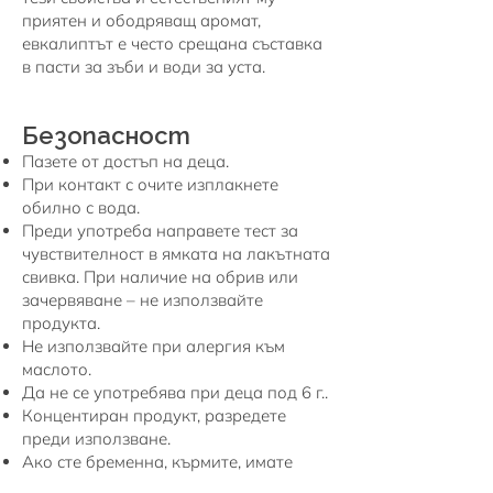
приятен и ободряващ аромат,
евкалиптът е често срещана съставка
в пасти за зъби и води за уста.
Безопасност
Пазете от достъп на деца.
При контакт с очите изплакнете
обилно с вода.
Преди употреба направете тест за
чувствителност в ямката на лакътната
свивка. При наличие на обрив или
зачервяване – не използвайте
продукта.
Не използвайте при алергия към
маслото.
Да не се употребява при деца под 6 г..
Концентиран продукт, разредете
преди използване.
Ако сте бременна, кърмите, имате
свръхчувствителна кожа или искате