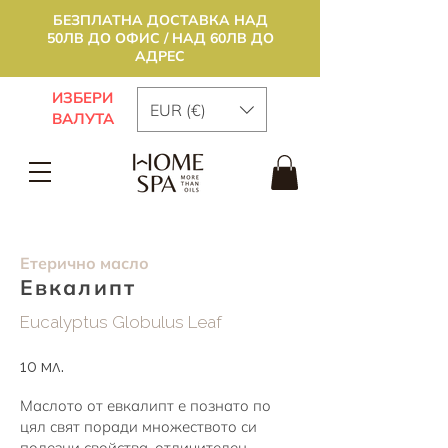
БЕЗПЛАТНА ДОСТАВКА НАД
50ЛВ ДО ОФИС / НАД 60ЛВ ДО
АДРЕС
ИЗБЕРИ
EUR (€)
ВАЛУТА
Етерично масло
Евкалипт
Eucalyptus Globulus Leaf
10 мл.
Маслото от евкалипт е познато по
цял свят поради множеството си
полезни свойства, отличителен