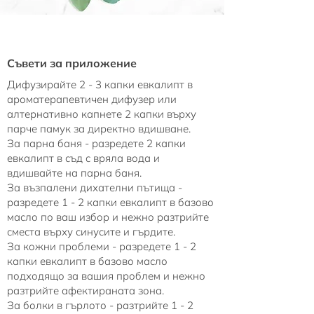
Съвети за приложение
Дифузирайте 2 - 3 капки евкалипт в
ароматерапевтичен дифузер или
алтернативно капнете 2 капки върху
парче памук за директно вдишване.
За парна баня - разредете 2 капки
евкалипт в съд с вряла вода и
вдишвайте на парна баня.
За възпалени дихателни пътища -
разредете 1 - 2 капки евкалипт в базово
масло по ваш избор и нежно разтрийте
сместа върху синусите и гърдите.
За кожни проблеми - разредете 1 - 2
капки евкалипт в базово масло
подходящо за вашия проблем и нежно
разтрийте афектираната зона.
За болки в гърлото - разтрийте 1 - 2