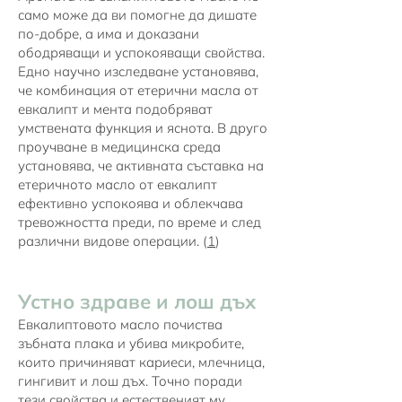
само може да ви помогне да дишате
по-добре, а има и доказани
ободряващи и успокояващи свойства.
Едно научно изследване установява,
че комбинация от етерични масла от
евкалипт и мента подобряват
умствената функция и яснота. В друго
проучване в медицинска среда
установява, че активната съставка на
етеричното масло от евкалипт
ефективно успокоява и облекчава
тревожността преди, по време и след
различни видове операции. (
1
)
Устно здраве и лош дъх
Евкалиптовото масло почиства
зъбната плака и убива микробите,
които причиняват кариеси, млечница,
гингивит и лош дъх. Точно поради
тези свойства и естественият му