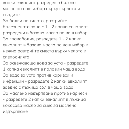
капки евкалипт разреден в базово
масло по ваш избор върху гърлото и
гърдите.
За болки по тялото, разтрийте
болезнената зона с 1 - 2 капки евкалипт
разредени в базово масло по ваш избор.
За главоболия, разредете 1 - 2 капки
евкалипт в базово масло по ваш избор и
нежно разтрийте сместа върху челото и
слепоочията.
За освежаваща вода за уста - разредете
1 капка евкалипт в половин чаша вода
За вода за уста против кариеси и
инфекции - разредете 2 капки евкалипт
заедно с лъжица сол в чаша вода
За маслено издърпване против кариеси
- разредете 2 капки евкалипт в лъжица
кокосово масло за смес за маслено
издърпване