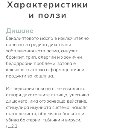
Характеристики
и ползи
Дишане
Евкалиптовото масло е изключително
полезно за редица дихателни
заболявания като астма, синузит,
бронхит, грип, алергии и хронични
белодробни проблеми, затова е
ключова съставка в фармацевтични
продукти за кашлица.
Изследвания показват, че евкалипта
отваря дихателните пътища, улеснява
дишането, има отхрачващо действие,
стимулира имунната система, намаля
възпалението, облекчава болката и
убива бактерии, гъбички и вируси.
(
1
,
2
,
3
,