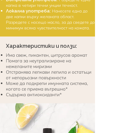
капка в четири течни унции течност.
Локална употреба:
Нанесете една до
две капки върху желаната област.
Разредете с носещо масло, за да сведете до
минимум всяка чувствителност на кожата.
Характеристики и ползи:
Има свеж, пикантен, цитрусов аромат
Помага за неутрализиране на
нежеланите миризми
Отстранява лепкави лепила и остатъци
от непорьозни повърхности
Може да подкрепи имунната система,
когато се приема вътрешно*
Съдържа антиоксиданти*