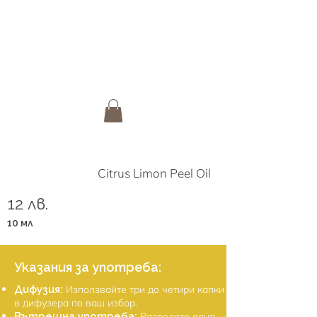
Citrus Limon Peel Oil
12 лв.
10 мл
Указания за употреба:
Дифузия:
Използвайте три до четири капки
в дифузeра по ваш избор.
Вътрешна употреба:
Разредете една