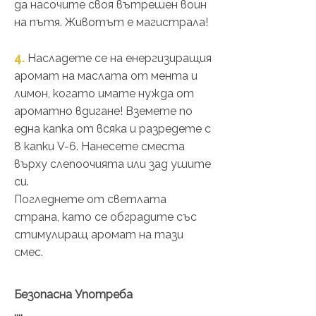
да насочите своя вътрешен воин
на пътя. Животът е магистрала!
4.
Насладете се на енергизиращия
аромат на маслата от мента и
лимон, когато имате нужда от
ароматно вдигане! Вземете по
една капка от всяка и разредете с
8 капки V-6. Нанесете сместа
върху слепоочията или зад ушите
си.
Погледнете от светлата
страна, като се обградите със
стимулиращ аромат на тази
смес.
Безопасна Употреба
....