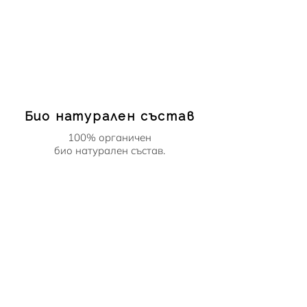
Био натурален състав
100% органичен
био натурален състав.
Без животинско
тестване!
100% веган, без
насилие и експлоатация.