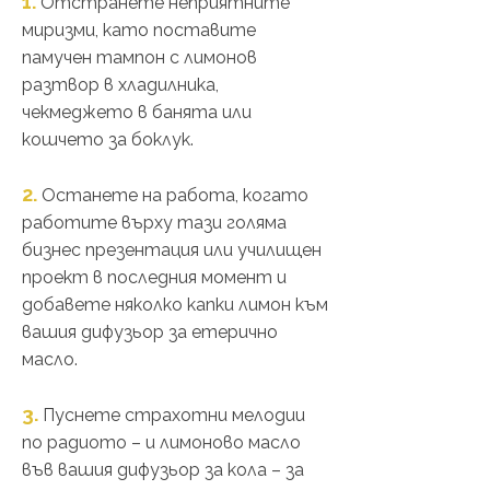
1.
Отстранете неприятните
миризми, като поставите
памучен тампон с лимонов
разтвор в хладилника,
чекмеджето в банята или
кошчето за боклук.
2.
Останете на работа, когато
работите върху тази голяма
бизнес презентация или училищен
проект в последния момент и
добавете няколко капки лимон към
вашия дифузьор за етерично
масло.
3.
Пуснете страхотни мелодии
по радиото – и лимоново масло
във вашия дифузьор за кола – за