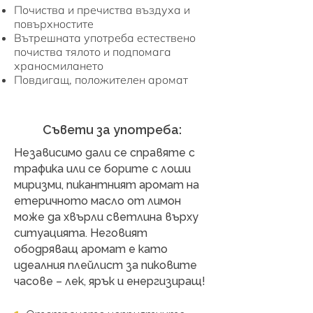
Почиства и пречиства въздуха и
повърхностите
Вътрешната употреба естествено
почиства тялото и подпомага
храносмилането
Повдигащ, положителен аромат
Съвети за употреба:
Независимо дали се справяте с
трафика или се борите с лоши
миризми, пикантният аромат на
етеричното масло от лимон
може да хвърли светлина върху
ситуацията. Неговият
ободряващ аромат е като
идеалния плейлист за пиковите
часове – лек, ярък и енергизиращ!