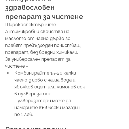
здравословен 
препарат за чистене
Широкоспектърните 
антимикробни свойства на 
маслото от чаено дърво го 
правят превъзходен почистващ 
препарат, без вредни химикали.
За универсален препарат за 
чистене - 
Комбинирайте 15-20 капки 
чаено дърво с чаша вода и 
ябълков оцет или лимонов сок 
в пулверизатор. 
Пулверизатори може да 
намерите във всеки магазин 
по 1 лев.