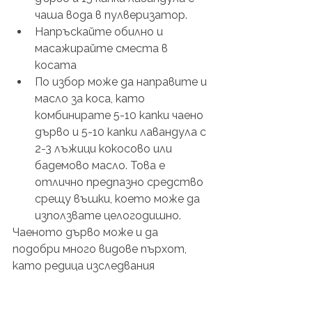
чаша вода в пулверизатор.
Напръскайте обилно и 
масажирайте сместа в 
косата
По избор може да направите и 
масло за коса, като 
комбинирате 5-10 капки чаено 
дърво и 5-10 капки лавандула с 
2-3 лъжици кокосово или 
бадемово масло. Това е 
отлично предпазно средство 
срещу въшки, което може да 
използвате целогодишно.
Чаеното дърво може и да 
подобри много видове пърхот, 
като редица изследвания 
показват, че хората, които го 
използват изпитват подобрения 