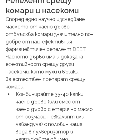
Репелент срещу 
комари и насекоми
Според едно научно изследване 
маслото от чаено дърво 
отблъсква комари значително по-
добре от най-ефективния 
фармацевтичен репелент DEET. 
Чаеното дърво има и доказана 
ефективност срещу други 
насекоми, като мухи и въшки.
За естествен препарат срещу 
комари:
Комбинирайте 35-40 капки 
чаено дърво (или смес от 
чаено дърво с етерично масло 
от розмарин, евкалипт или 
лавандула) с половин чаша 
вода в пулверизатор и 
напръскайте обилно. 