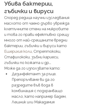
Убива бактерии, 
гъбички и вируси
Според редица научни изследвания 
маслото от чаено дърво уврежда 
клетъчните стени на микробите 
и това го прави ефективно срещу 
много от най-срещаните вредни 
бактерии, гъбички и вируси като 
Ешерихия коли
, Стрептококи, 
Стафилококи, зъбни кариеси, 
гъбички по кожата и др...  
Може да го използвате като:
Дезинфектант за ръце. 
Препоръчваме ви да го 
разредите във вода в 
комбинация с подхранващо 
масло, като например Бадем, 
Лешник или Макадамия