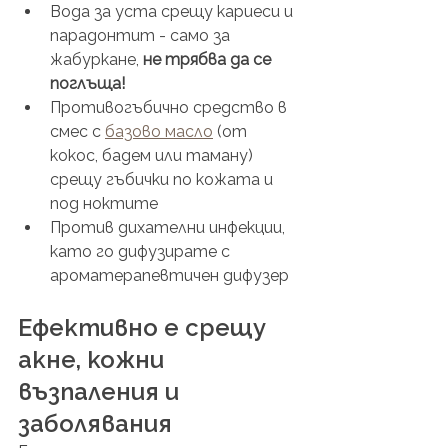
Вода за уста срещу кариеси и 
парадонтит - само за 
жабуркане, 
не трябва да се 
поглъща!
Противогъбично средство в 
смес с 
базово масло
 (от 
кокос, бадем или таману) 
срещу гъбички по кожата и 
под ноктите
Против дихателни инфекции, 
като го дифузирате с 
ароматерапевтичен дифузер
Ефективно е срещу 
акне, кожни 
възпаления и 
заболявания