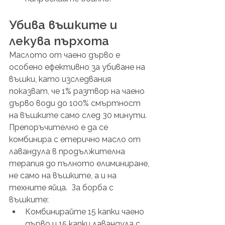
Убива въшките и 
лекува пърхота
Маслото от чаено дърво е 
особено ефективно за убиване на 
въшки, като изследвания 
показват, че 1% разтвор на чаено 
дърво води до 100% смъртност 
на въшките само след 30 минути. 
Препоръчително е да се 
комбинира с етерично масло от 
лавандула в продължителна 
терапия до пълното елиминиране, 
не само на въшките, а и на 
техните яйца.  За борба с 
въшките:
Комбинирайте 15 капки чаено 
дърво и 15 капки лавандула с 