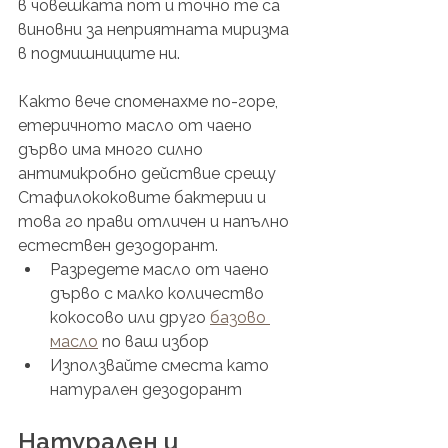
в човешката пот и точно те са 
виновни за неприятната миризма 
в подмишниците ни.
Както вече споменахме по-горе, 
етеричното масло от чаено 
дърво има много силно 
антимикробно действие срещу 
Стафилококовите бактерии и 
това го прави отличен и напълно 
естествен дезодорант.
Разредете масло от чаено 
дърво с малко количество 
кокосово или друго 
базово 
масло
 по ваш избор
Използвайте сместа като 
натурален дезодорант
Натурален и 