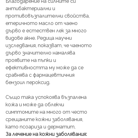
Благодарение на силните си 
антибактериални и 
противовъзпалителни свойства, 
етеричното масло от чаено 
дърво е естествен лек за много 
видове акне. Редица научни 
изследвания, показват, че чаеното 
дърво значително намалява 
проявите на пъпки и 
ефективността му може да се 
сравнява с фармацевтичния 
бензоил пероксид.
Също така успокоява възпалена 
кожа и може да облекчи 
симптомите на много от често 
срещаните кожни заболявания, 
като псоариза и дерматит, 
За лечение на кожни заболявания: