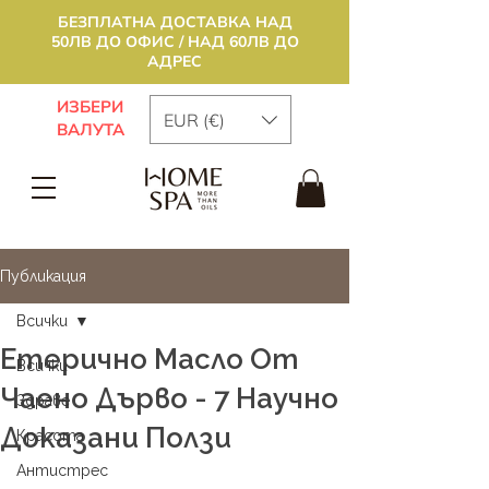
БЕЗПЛАТНА ДОСТАВКА НАД
50ЛВ ДО ОФИС / НАД 60ЛВ ДО
АДРЕС
ИЗБЕРИ
EUR (€)
ВАЛУТА
Публикация
Всички
Eтерично Масло От
Всички
Чаено Дърво - 7 Научно
Здраве
Доказани Ползи
Красота
Антистрес