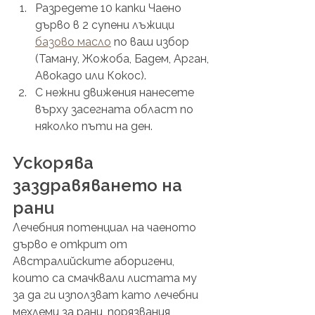
Разредете 10 капки Чаено 
дърво в 2 супени лъжици 
базово масло
 по ваш избор 
(Таману, Жожоба, Бадем, Арган, 
Авокадо или Кокос). 
С нежни движения нанесете 
върху засегната област по 
няколко пъти на ден.
Ускорява 
заздравяването на 
рани
Лечебния потенциал на чаеното 
дърво е открит от 
Австралийските аборигени, 
които са смачквали листата му 
за да ги използват като лечебни 
мехлеми за рани, порязвания, 