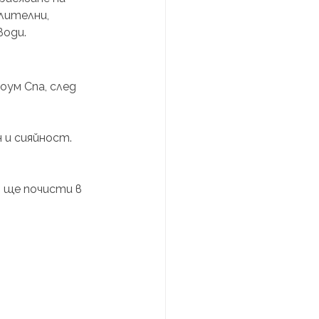
лителни, 
оди. 
ум Спа, след 
 и сияйност.
 ще почисти в 