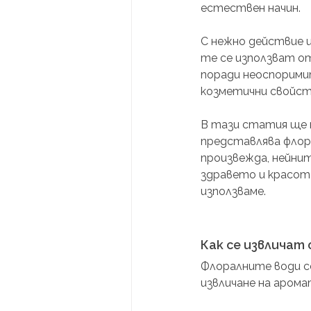
естествен начин.
С нежно действие и
те се използват от
поради неоспоримит
козметични свойст
В тази статия ще н
представлява флора
произвежда, нейнит
здравето и красота
използваме.
Как се извличат
Флоралните води с
извличане на арома