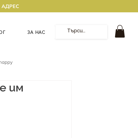
О АДРЕС
ОГ
ЗА НАС
happy
е им