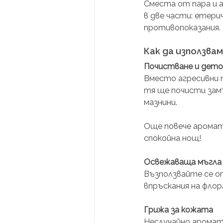
Сместа от пара и а
в две части: етери
противопоказания.
Как да използва
Почистване и дето
Вместо агресивни 
тя ще почисти зам
мазнини.
Още повече аромат
спокойна нощ!
Освежаваща мъгла 
Възползвайте се о
впръскания на флор
Грижа за кожата
Неслучайно ароматн