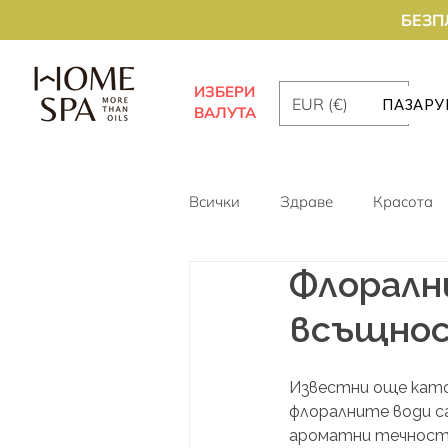
БЕЗП
ИЗБЕРИ
EUR (€)
ПАЗАРУ
ВАЛУТА
Всички
Здраве
Красота
Флорални
всъщно
Известни още като
флоралните води са
ароматни течности