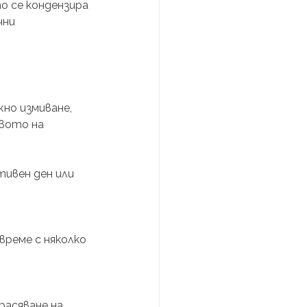
о се кондензира 
чни 
но измиване, 
вото на 
ивен ден или 
реме с няколко 
асяване на 