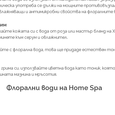
рическа употреба се дължи на мощните противовъзпа
влажняващи и антимикробни свойства на флоралните в
рим
кайте кожата си с вода от роза или мастър бленд на Хо
минете към серум и овлажнител. 
айте с флорална вода, това ще придаде естествен тон
грима си, използвайте цветна вода като тоник, която
шната мазнина и мръсотия.
Флорални води на Home Spa