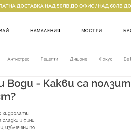
ЛАТНА ДОСТАВКА НАД 50ЛВ ДО ОФИС / НАД 60ЛВ Д
ВАЙ
НАМАЛЕНИЯ
МОСТРИ
БЛ
Антистрес
Рецепти
Дишане
Фокус
Be 
 Води - Какви са ползит
ст?
 хидролати, 
 сладки и фини 
, извлечени по 