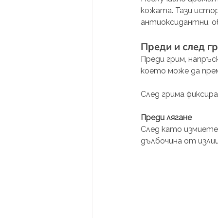
кожата. Тази исто
антиоксидантни, о
Преди и след г
Преди грим, напръс
което може да пре
След грима фиксир
Преди лягане
След като измиете 
дълбочина от изли