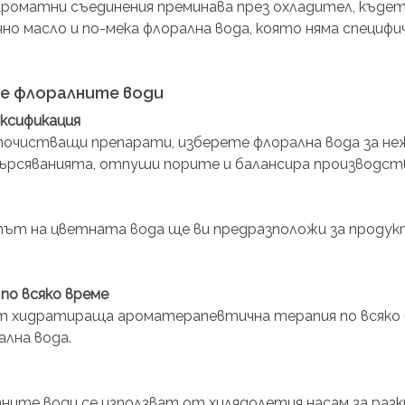
роматни съединения преминава през охладител, къдет
чно масло и по-мека флорална вода, която няма специфи
ме флоралните води
ксификация
почистващи препарати, изберете флорална вода за неж
ърсяванията, отпуши порите и балансира производст
ът на цветната вода ще ви предразположи за продукт
по всяко времe
т хидратираща ароматерапевтична терапия по всяко в
ална вода.
ите води се използват от хилядолетия насам за разкр