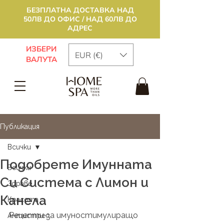
БЕЗПЛАТНА ДОСТАВКА НАД
50ЛВ ДО ОФИС / НАД 60ЛВ ДО
АДРЕС
ИЗБЕРИ
EUR (€)
ВАЛУТА
Публикация
Всички
Подобрете Имунната
Всички
Си Система с Лимон и
Здраве
Канела
Красота
Рецепти за имуностимулиращо 
Антистрес