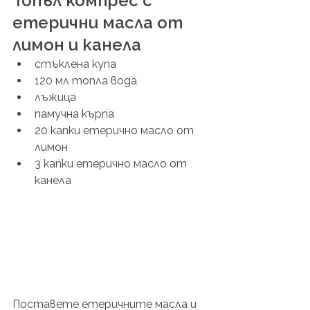
Топъл компрес с 
етерични масла от 
лимон и канела
стъклена купа 
120 мл топла вода
лъжица 
памучна кърпа 
20 капки етерично масло от 
лимон
3 капки етерично масло от 
канела
Поставете етеричните масла и 