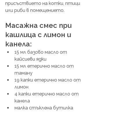
присъствието на котки, птици 
или риби в помещението.
Масажна смес при 
кашлица с лимон и 
канела:
15 мл базово масло от 
кайсиеви ядки 
15 мл етерично масло от 
таману 
19 капки етерично масло от 
лимон
4 капки етерично масло от 
канела
малка стъклена бутилка