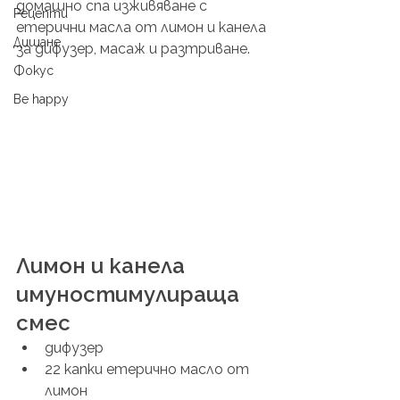
домашно спа изживяване с 
Рецепти
етерични масла от лимон и канела 
Дишане
за дифузер, масаж и разтриване.
Фокус
Be happy
Лимон и канела 
имуностимулираща 
смес
дифузер 
22 капки етерично масло от 
лимон