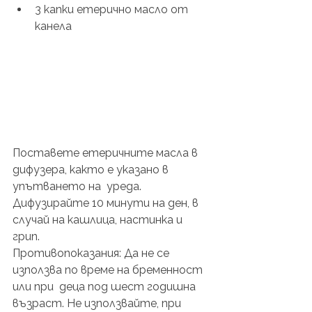
3 капки етерично масло от 
канела
Поставете етеричните масла в 
дифузера, както е указано в 
упътването на  уреда. 
Дифузирайте 10 минути на ден, в 
случай на кашлица, настинка и  
грип. 
Противопоказания: Да не се 
използва по време на бременност 
или при  деца под шест годишна 
възраст. Не използвайте, при 