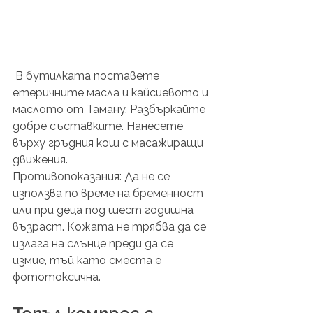
 В бутилката поставете 
етеричните масла и кайсиевото и 
маслото от Таману. Разбъркайте 
добре съставките. Нанесете 
върху гръдния кош с масажиращи 
движения. 
Противопоказания: Да не се 
използва по време на бременност 
или при деца под шест годишна 
възраст. Кожата не трябва да се 
излага на слънце преди да се 
измие, тъй като сместа е 
фототоксична.