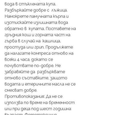
вода в стъклената купа. 
Разбъркайте добре с  лъжица. 
Намокрете памучната кърпа и 
изстискайте излишната вода 
обратно в  купата. Поставете на 
гръдния кош и горната част на 
гърба в случай на  кашлица, 
простуда или грип. Продължете 
да налагате компреса отново на  
всеки 4 часа, докато се 
почувствате по-добре. Не 
забравяйте да  разбърквате 
отново съставките, защото 
водата и етеричните масла не се 
смесват добре. 
Противопоказания: Да не се 
използва по време на бременност 
или при деца под шест годишна 
възраст. Фототоксично.