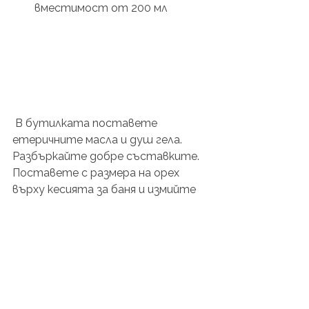
вместимост от 200 мл 
 В бутилката поставете 
етеричните масла и душ гела. 
Разбъркайте добре съставките. 
Поставете с размера на орех 
върху кесията за баня и измийте 
тялото си. Почувствайте 
изпълващия с енергия ефект 
върху ума и тялото си!
Противопоказания: Да не се 
използва по време на бременност 
или при  деца под 2-годишна 
възраст. Не предизвиква дразнене 