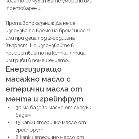
когато се чувствате уморени или 
 претоварени.
Противопоказания: Да не се 
използва по време на бременност 
или при деца под 2-годишна 
възраст. Не използвайте в 
присъствието на котки, птици 
или риби в помещението.
Енергизиращо 
масажно масло с 
етерични масла от 
мента и грейпфрут
30 мл базово масло от сладък 
бадем
15 капки етерично масло от 
грейпфрут
8 капки етерично масло от 