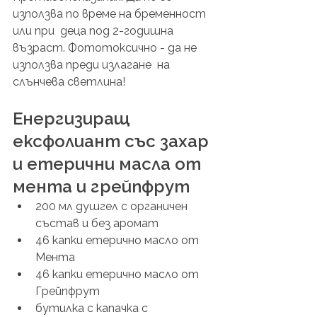
използва по време на бременност 
или при  деца под 2-годишна 
възраст. Фототоксично - да не 
използва преди излагане  на 
слънчева светлина!
Енергизиращ 
ексфолиант със захар 
и етерични масла от 
мента и грейпфрут
200 мл душгел с органичен 
състав и без аромат
46 капки етерично масло от 
Мента
46 капки етерично масло от 
Грейпфрут
бутилка с капачка с 