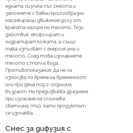
едната си ръка със сместа и 
започнете с бавни кръгообразни  
масажиращи движения долу от 
краката нагоре по тялото. Тези 
действия  ексфолират и 
хидратират кожата, а също 
така изпълват с енергия ума и  
тялото. След това изплакнете 
тялото с топла вода.
Противопоказания: Да не се 
използва по време на бременност 
или при деца под 2-годишна  
възраст. Не предизвиква дразнене 
при излагане на слънчева 
светлина, тъй  като продуктът 
се изплаква.
Смес за дифузия с 