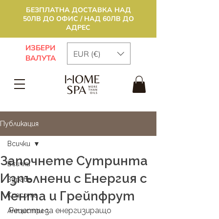
БЕЗПЛАТНА ДОСТАВКА НАД
50ЛВ ДО ОФИС / НАД 60ЛВ ДО
АДРЕС
ИЗБЕРИ
EUR (€)
ВАЛУТА
Публикация
Всички
Започнете Сутринта
Всички
Изпълнени с Енергия с
Здраве
Мента и Грейпфрут
Красота
Рецепти за енергизиращо 
Антистрес