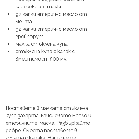
кайсиеви костилки
92 капки етерично масло от 
мента 
92 капки етерично масло от 
грейпфрут 
малка стъклена купа 
стъклена купа с капак с 
вместимост 500 мл. 
Поставете в малката стъклена 
купа захарта, кайсиевото масло и 
етеричните  масла. Разбъркайте 
добре. Сместа поставете в 
купата с капака. Напълнете 