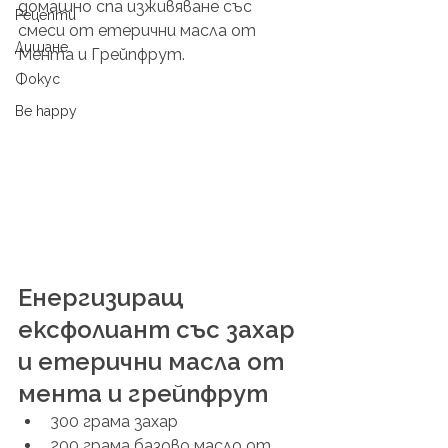
домашно спа изживяване със 
Рецепти
смеси от етерични масла от 
Дишане
Мента и Грейпфрут.
Фокус
Be happy
Енергизиращ 
ексфолиант със захар 
и етерични масла от 
мента и грейпфрут
300 грама захар 
200 грама базово масло от 