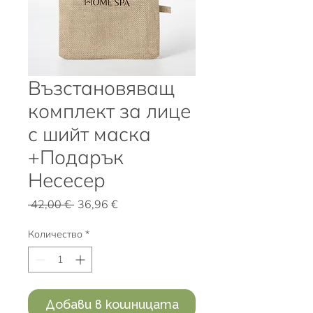
Възстановяващ
комплект за лице
с шийт маска
+Подарък
Несесер
Редовна
Продажна
 42,00 € 
36,96 €
цена
цена
Количество
*
Добави в кошницата