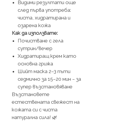
Видими резултати още
след първа употреба:
чиста, хидратирана и
озарена кожа
Как да използвате:
Почистване с гела
сутрин/вечер
Хидратиращ крем като
основна грижа
Шийт маска 2–3 пъти
седмично за 15–20 мин – за
супер възстановяване
Възстановете
естествената свежест на
кожата си с чиста
натурална сила! 🌿