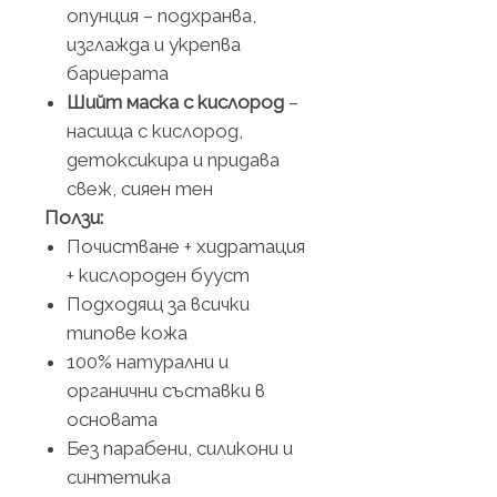
опунция – подхранва,
изглажда и укрепва
бариерата
Шийт маска с кислород
–
насища с кислород,
детоксикира и придава
свеж, сияен тен
Ползи:
Почистване + хидратация
+ кислороден бууст
Подходящ за всички
типове кожа
100% натурални и
органични съставки в
основата
Без парабени, силикони и
синтетика