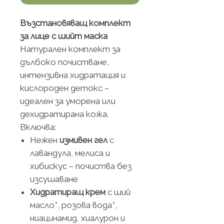
Възстановяващ комплект
за лице с шийт маска
Натурален комплект за
дълбоко почистване,
интензивна хидратация и
кислороден детокс –
идеален за уморена или
дехидратирана кожа.
Включва:
Нежен
измивен гел
с
лавандула, мелиса и
хибискус – почиства без
изсушаване
Хидратиращ крем
с ший
масло*, розова вода*,
ниацинамид, хиалурон и