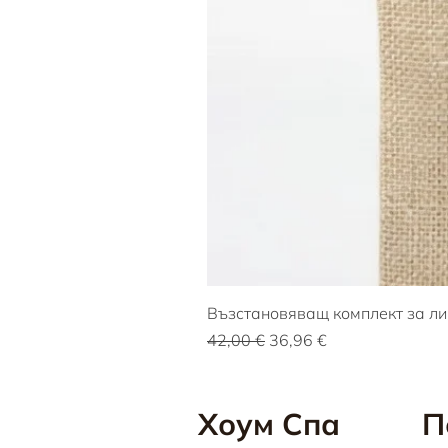
Възстановяващ комплект за ли
Редовна цена
Продажна цена
42,00 €
36,96 €
Хоум Спа
П