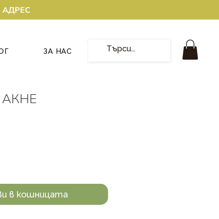
О АДРЕС
ОГ
ЗА НАС
З АКНЕ
ви в кошницата