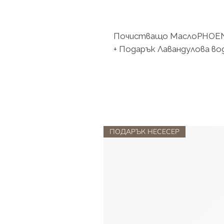
Почистващо МаслоPHOEN
+ Подарък Лавандулова во
ПОДАРЪК НЕСЕСЕР