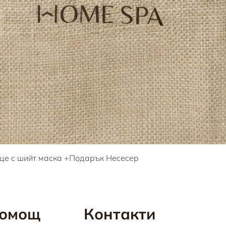
Бърз преглед
це с шийт маска +Подарък Несесер
омощ
Контакти