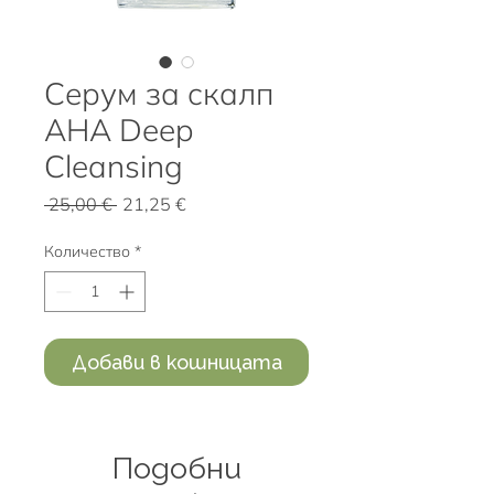
Серум за скалп
AHA Deep
Cleansing
Редовна
Продажна
 25,00 € 
21,25 €
цена
цена
Количество
*
Добави в кошницата
Подобни