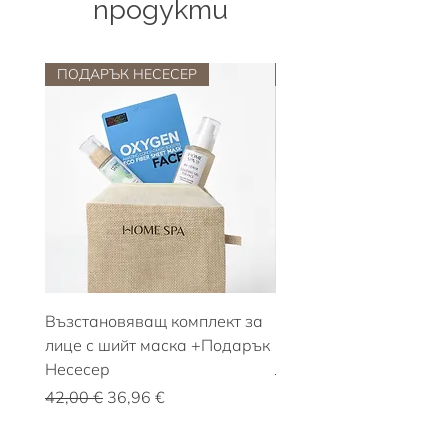
продукти
ПОДАРЪК НЕСЕСЕР
НОВО
Възстановяващ комплект за
КОМПЛЕКТ Бленд Bre
лице с шийт маска +Подарък
Free с вулканични ка
Несесер
Редовна цена
11,00 €
Редовна цена
Продажна цена
42,00 €
36,96 €