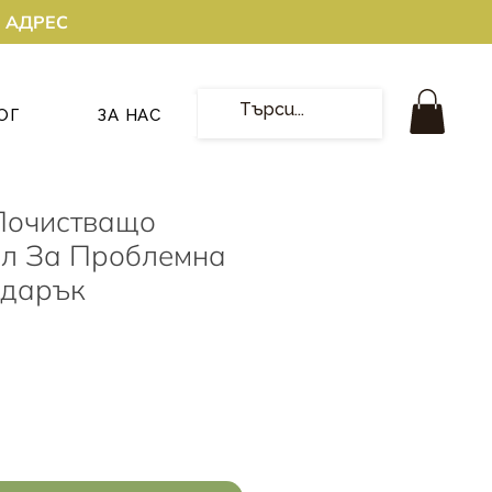
О АДРЕС
ОГ
ЗА НАС
Почистващо
ел За Проблемна
одарък