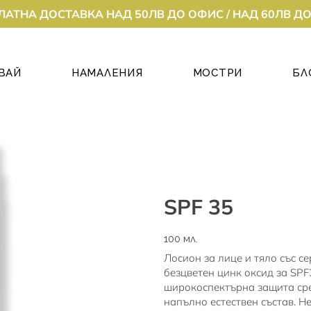
ЛАТНА ДОСТАВКА НАД 50ЛВ ДО ОФИС / НАД 60ЛВ Д
ВАЙ
НАМАЛЕНИЯ
МОСТРИ
БЛ
SPF 35
100 мл.
Лосион за лице и тяло със 
безцветен цинк оксид за SPF
широкоспектърна защита ср
напълно естествен състав. 