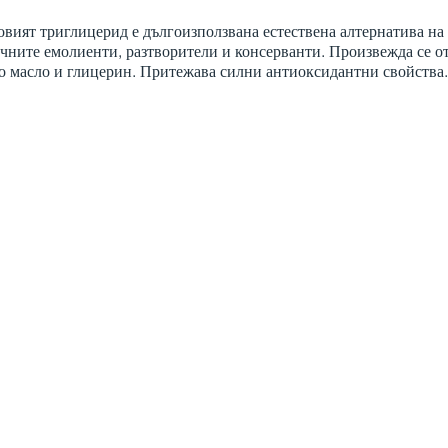
вият триглицерид е дългоизползвана естествена алтернатива на
чните емолиенти, разтворители и консерванти. Произвежда се о
о масло и глицерин. Притежава силни антиоксидантни свойства.
ков Оксид (цинк и кислород)
o-Caprylate/Caprate (кокос)
a Alba (пчелен восък)
ianthus Annuus seed oil (слънчоглед)
tjamus Тinctorius seed oil (шафран)
us Idaeus seed oil (малина)
umis Sativus Seed oil (краставица)