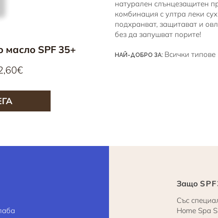
натурален слънцезащитен пр
комбинация с ултра леки сух
подхранват, защитават и ов
без да запушват порите!
 масло SPF 35+
Всички типове
НАЙ-ДОБРО ЗА:
едовна
Продажна
2,60€
ена
цена
ЕГА
Защо
SPF
Със специал
лаба
Home Spa S