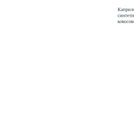
Каприло
синтети
кокосов
Цин
Coc
Cer
Hel
Car
Rub
Cuc