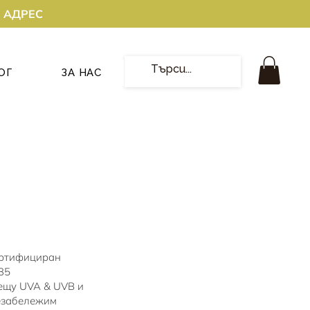
О АДРЕС
ОГ
ЗА НАС
сертифициран
35
ещу UVA & UVB и
Незабележим