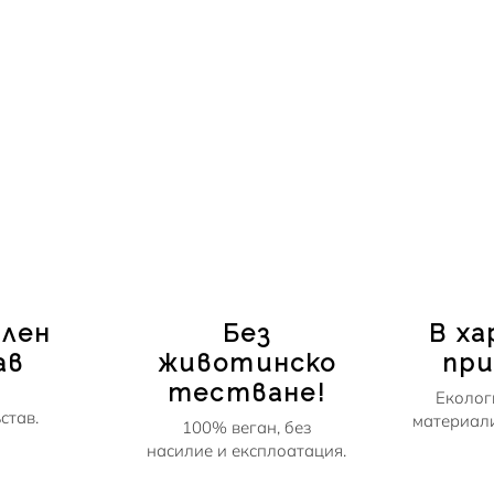
nsonia Digitata Seed Oil (баобаб)
yrospermum Parkii Butter (шеа)
амин Е
лен
Без
В ха
ав
животинско
пр
тестване!
Еколог
став.
материали
100% веган, без
насилие и експлоатация.