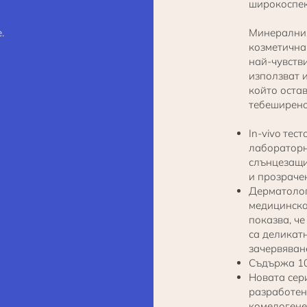
широкоспек
.
Минералния
козметична
най-чувств
използват и
който оста
тебеширено
In-vivo тес
лабораторн
слънцезащи
и прозраче
Дерматологи
медицинска
показва, ч
са деликатн
зачервяван
Съдържа 10
Новата сер
разработен
комедогенен