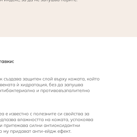
тавки:
к създава защитен слой върху кожата, който
твената ѝ хидратация, без да запушва
антибактериално и противовъзпалително
а е известно с полезните си свойства за
едпазва влажността на кожата, успокоява
 и притежава силни антиоксидантни
то му придават анти-ейдж ефект.