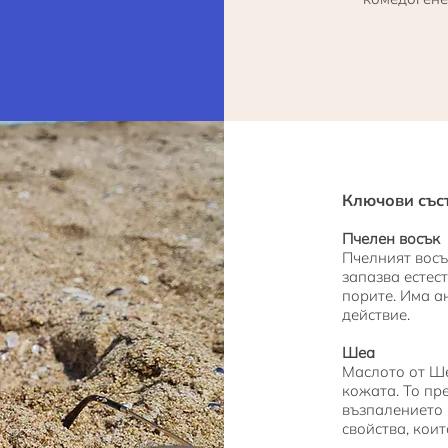
Ключови със
Пчелен восък
Пчелният восъ
запазва естес
порите. Има 
действие.
Шеа
Маслото от Ше
кожата. То пр
възпалението
свойства, кои