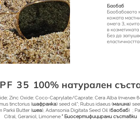
Баобаб
Баобабовото м
кожата мастни
омега 3, коит
в козметиката
Без да запушв
еластичността
PF 35
100% натурален съста
ride; Zinc Oxide; Coco-Caprylate/Caprate; Cera Alba (пчелен в
mus tinctorius (
шафранка
) seed oil*; Rubus idaeus (
малина
) se
Parkii Butter (
шеа
), Adansonia Digitata Seed Oil (
баобаб
) ; P
Citral, Geraniol, Limonene.
* Биосертифицирани съставки
rylic/Capric Triglyceride (кокос и глицерин)