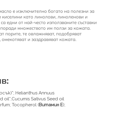
асло е изключително богато на полезни за
 киселини като линолови, линоленови и
о са едни от най-често използваните съставки
 поради множеството им ползи за кожата.
ат порите, те овлажняват, подобряват
, омекотяват и заздравяват кожата.
в:
осък)*; Helianthus Annuus
ed oil*,Cucumis Sativus Seed oil
arfum; Tocopherol (
Витамин Е
);