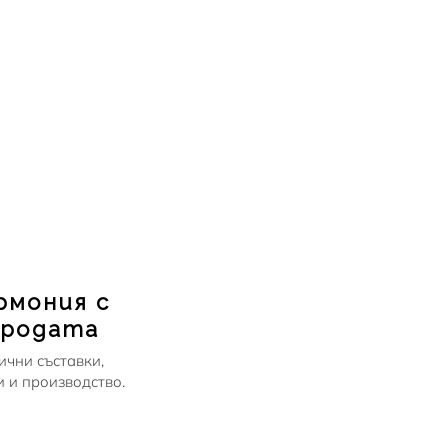
рмония с
иродата
ични съставки,
 и производство.