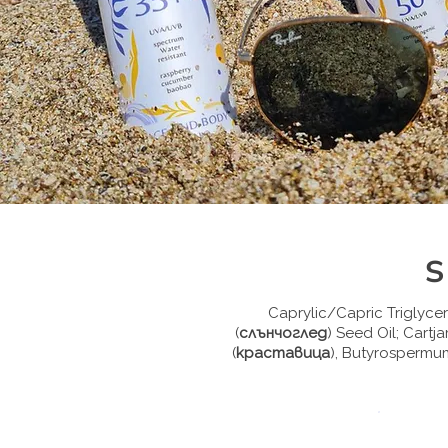
S
Caprylic/Capric Triglyce
(
слънчоглед
) Seed Oil; Cartja
(
краставица
), Butyrospermum 
Cap