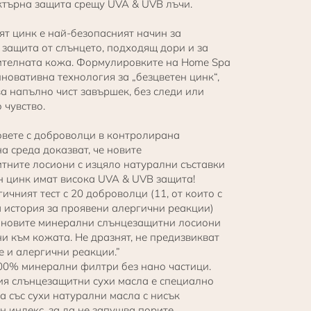
търна защита срещу UVA & UVB лъчи.
т цинк е най-безопасният начин за
 защита от слънцето, подходящ дори и за
ителната кожа. Формулировките на Home Spa
новативна технология за „безцветен цинк“,
ва напълно чист завършек, без следи или
 чувство.
товете с доброволци в контролирана
а среда доказват, че новите
тните лосиони с изцяло натурални съставки
н цинк имат висока UVA & UVB защита!
чният тест с 20 доброволци (11, от които с
 история за проявени алергични реакции)
е новите минерални слънцезащитни лосиони
и към кожата. Не дразнят, не предизвикват
е и алергични реакции.”
0% минерални филтри без нано частици.
ия слънцезащитни сухи масла е специално
а със сухи натурални масла с нисък
 индекс, за да не запушва порите.