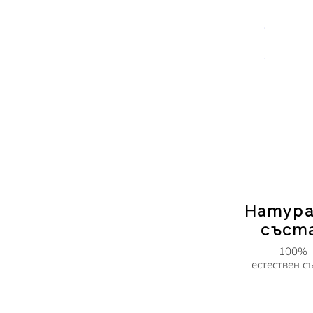
Ada
But
Вит
Натура
съст
100%
естествен съ