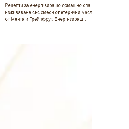
с Мента и Грейпфрут
Рецепти за енергизиращо домашно спа
изживяване със смеси от етерични масла
от Мента и Грейпфрут. Енергизиращ
ексфолиант със захар и...