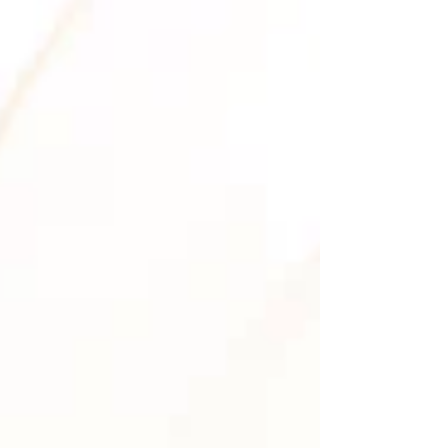
дифузия. Антистрес душгел...